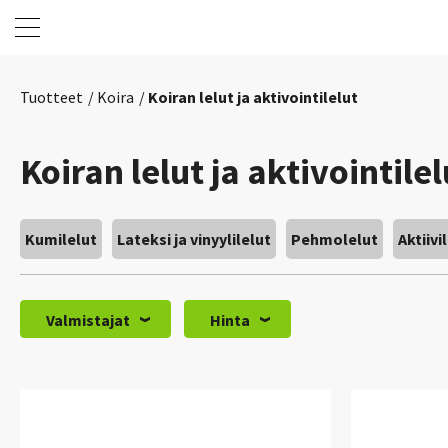
Tuotteet
Koira
Koiran lelut ja aktivointilelut
Koiran lelut ja aktivointilel
Kumilelut
Lateksi ja vinyylilelut
Pehmolelut
Aktiivi
Valmistajat
Hinta