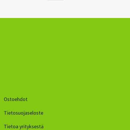
Ostoehdot
Tietosuojaseloste
Tietoa yrityksestä