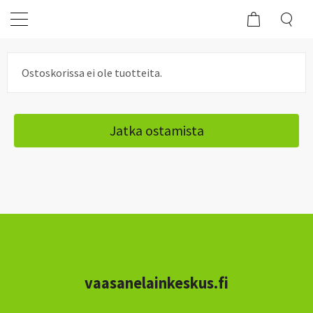
Ostoskorissa ei ole tuotteita.
Jatka ostamista
vaasanelainkeskus.fi