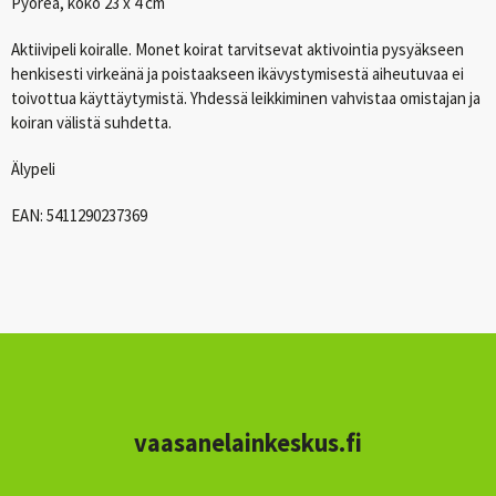
Pyöreä, koko 23 x 4 cm
Aktiivipeli koiralle. Monet koirat tarvitsevat aktivointia pysyäkseen
henkisesti virkeänä ja poistaakseen ikävystymisestä aiheutuvaa ei
toivottua käyttäytymistä. Yhdessä leikkiminen vahvistaa omistajan ja
koiran välistä suhdetta.
Älypeli
EAN
: 5411290237369
vaasanelainkeskus.fi