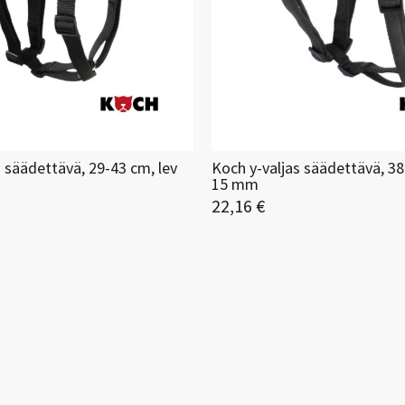
s säädettävä, 29-43 cm, lev
Koch y-valjas säädettävä, 38
15 mm
22,16 €