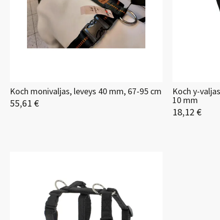
Koch monivaljas, leveys 40 mm, 67-95 cm
Koch y-valja
10 mm
55,61 €
18,12 €