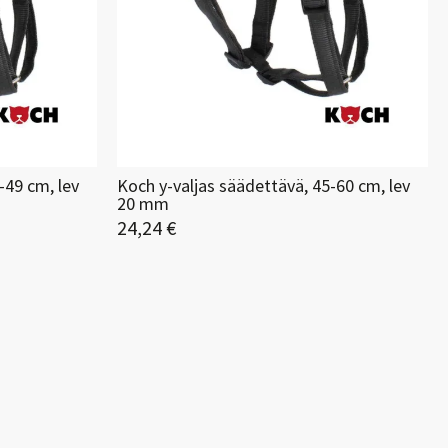
-49 cm, lev
Koch y-valjas säädettävä, 45-60 cm, lev
20 mm
24,24 €