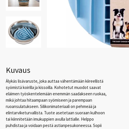
Kuvaus
Älykäs lisävaruste, joka auttaa vähentämään kiireellistä
syömistä koirilla ja kissoilla. Kohotetut muodot saavat
eläimen työskentelemään enemmän saadakseen ruokaa,
mikä johtaa hitaampaan syömiseen ja parempaan
ruoansulatukseen. Silikonimateriaali on pehmeää ja
elintarviketurvallista. Tuote asetetaan suoraan kulhoon
tai kiinnitetään imukuppien avulla lattialle. Helppo
puhdistaa ja voidaan pestä astianpesukoneessa. Sopii