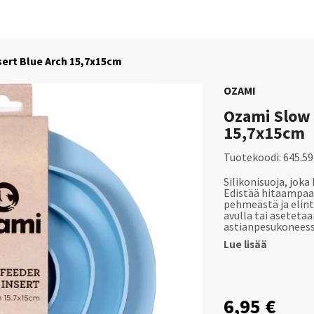
ert Blue Arch 15,7x15cm
OZAMI
Ozami Slow 
15,7x15cm
Tuotekoodi:
645.5
Silikonisuoja, joka
Edistää hitaampaa
pehmeästä ja elint
avulla tai aseteta
astianpesukoneessa
Lue lisää
6,95 €