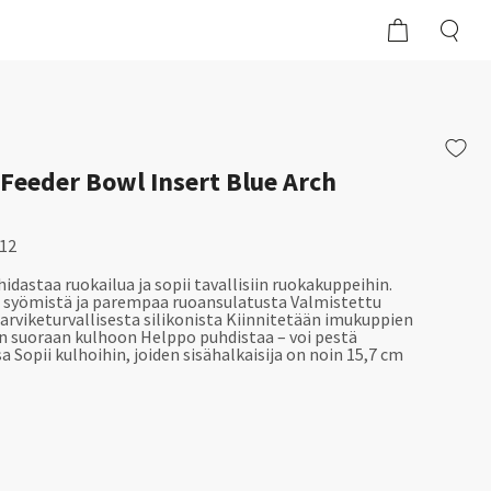
Feeder Bowl Insert Blue Arch
912
 hidastaa ruokailua ja sopii tavallisiin ruokakuppeihin.
 syömistä ja parempaa ruoansulatusta Valmistettu
arviketurvallisesta silikonista Kiinnitetään imukuppien
an suoraan kulhoon Helppo puhdistaa – voi pestä
 Sopii kulhoihin, joiden sisähalkaisija on noin 15,7 cm