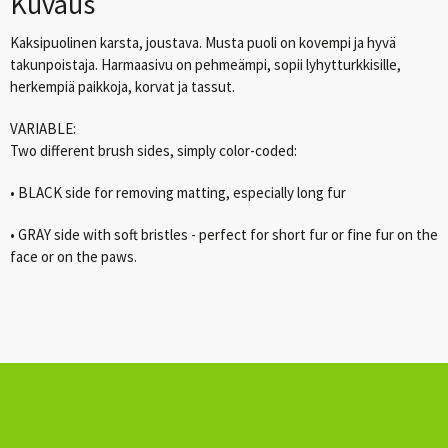
Kuvaus
Kaksipuolinen karsta, joustava. Musta puoli on kovempi ja hyvä
takunpoistaja. Harmaasivu on pehmeämpi, sopii lyhytturkkisille,
herkempiä paikkoja, korvat ja tassut.
VARIABLE:
Two different brush sides, simply color-coded:
• BLACK side for removing matting, especially long fur
• GRAY side with soft bristles - perfect for short fur or fine fur on the
face or on the paws.