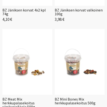
BZ Jäniksen korvat 4x2 kpl
BZ Jäniksen korvat valkoinen
74g
100g
4,10 €
3,98 €
BZ Meat Mix
BZ Mini Bones Mix
herkkupalasekoitus
herkkupalasekoitus 500g
siipikarja&kala 500g