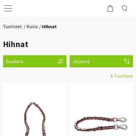
Tuotteet
Koira
Hihnat
Hihnat
Suodata
Järjestä
6 Tuotteet