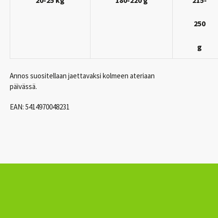
250
g
Annos suositellaan jaettavaksi kolmeen ateriaan
päivässä.
EAN
: 5414970048231