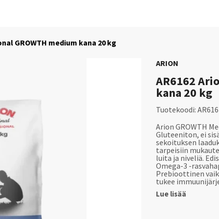
ional GROWTH medium kana 20 kg
ARION
AR6162 Ari
kana 20 kg
Tuotekoodi:
AR616
Arion GROWTH Mediu
Gluteeniton, ei si
sekoituksen laaduk
tarpeisiin mukaute
luita ja niveliä. E
Omega-3 -rasvahapp
Prebioottinen vaik
tukee immuunijärj
Lue lisää