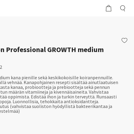
on Professional GROWTH medium
2
m kana pienille sekä keskikokoisille koiranpennuille.
sällä vehnää. Kanapohjainen resepti sisältää ainutlaatuisen
asta kanaa, probiootteja ja prebiootteja sekä pennun
tun määrän vitamiineja ja kivennäisaineita. Vahvistaa
distää oppimista. Edistää ihon ja turkin terveyttä. Runsaasti
oja. Luonnollisia, tehokkaita antioksidantteja.
utus (vahvistaa suoliston hyödyllistä bakteerikantaa ja
estelmää)