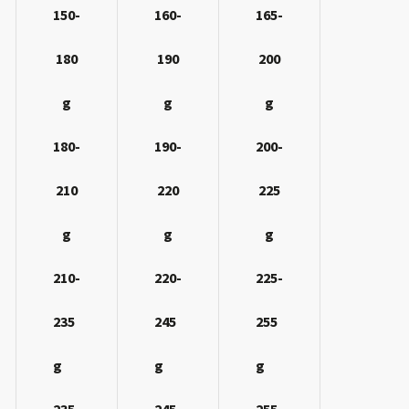
150-
160-
165-
180
190
200
g
g
g
180-
190-
200-
210
220
225
g
g
g
210-
220-
225-
235
245
255
g
g
g
235-
245-
255-