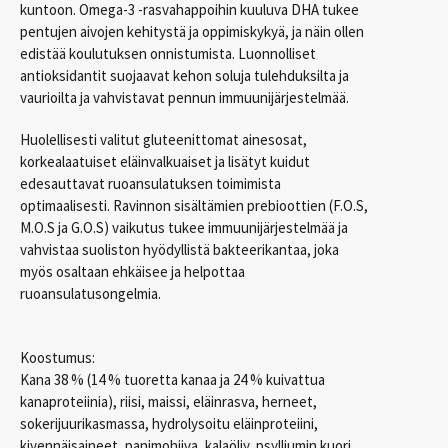
kuntoon. Omega-3 -rasvahappoihin kuuluva DHA tukee
pentujen aivojen kehitystä ja oppimiskykyä, ja näin ollen
edistää koulutuksen onnistumista. Luonnolliset
antioksidantit suojaavat kehon soluja tulehduksilta ja
vaurioilta ja vahvistavat pennun immuunijärjestelmää.
Huolellisesti valitut gluteenittomat ainesosat,
korkealaatuiset eläinvalkuaiset ja lisätyt kuidut
edesauttavat ruoansulatuksen toimimista
optimaalisesti. Ravinnon sisältämien prebioottien (F.O.S,
M.O.S ja G.O.S) vaikutus tukee immuunijärjestelmää ja
vahvistaa suoliston hyödyllistä bakteerikantaa, joka
myös osaltaan ehkäisee ja helpottaa
ruoansulatusongelmia.
Koostumus:
Kana 38 % (14 % tuoretta kanaa ja 24 % kuivattua
kanaproteiinia), riisi, maissi, eläinrasva, herneet,
sokerijuurikasmassa, hydrolysoitu eläinproteiini,
kivennäisaineet, panimohiiva, kalaöljy, psylliumin kuori,