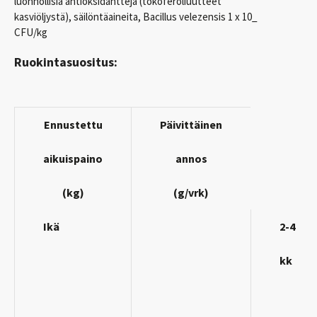
luonnollisia antioksidantteja (tokoferoliuutteet
kasviöljystä), säilöntäaineita, Bacillus velezensis 1 x 10_
CFU/kg
Ruokintasuositus:
Ennustettu
Päivittäinen
aikuispaino
annos
(kg)
(g/vrk)
Ikä
2-4
kk