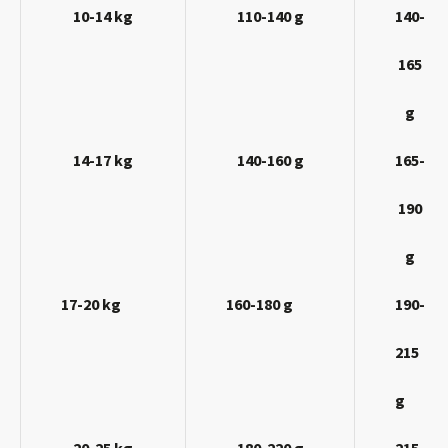
10-14 kg
110-140 g
140-
165
g
14-17 kg
140-160 g
165-
190
g
17-20 kg
160-180 g
190-
215
g
20-25 kg
180-220 g
215-