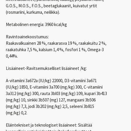
G.O.S., M.O.S., F.O.S., beetaglukaanit, kuivatut yrtit
(rosmariini, kurkuma, neilikka).
Metabolinen energia: 3960 kcal/kg
Ravintoainekoostumus:
Raakavalkuainen 28 %, raakarasva 19 %, raakakuitu 2 %,
raakatuhka 7,5 %, kalsium 1,4 %, fosfori 1 %, Omega-3
0,44%.
Lisäaineet-Ravitsemukselliset lisäaineet /kg:
A-vitamiini 3a672a (IU/kg) 22000, D3-vitamiini 3a671
(IU/kg) 1850, E-vitamiini 3a700 (mg/kg) 300, C-vitamiini
3a312 (mg/kg) 300, rauta 3bl03 (mg/kg) 109, kupari 3b413
(mg/kg) 10, sinkki 3b507 (mg) 127, mangaani 3b506
(mg/kg) 7,3, jodi 3b202 (mg/kg) 2,5, seleeni 3b815
(mg/kg) 0,2.
Eläintekniset ja teknologiset lisäaineet: Sisältää