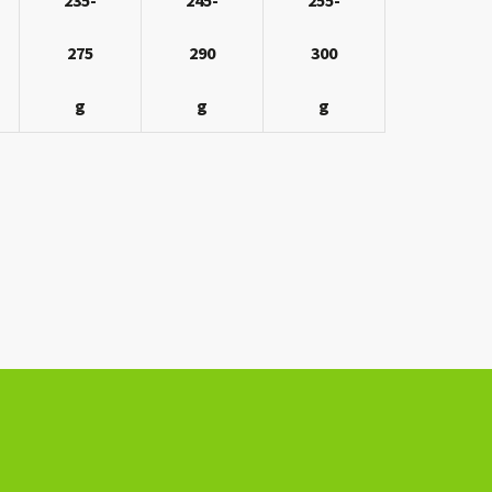
275
290
300
g
g
g