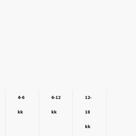
4-6
6-12
12-
kk
kk
18
kk