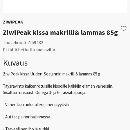
ZIWIPEAK
ZiwiPeak kissa makrilli& lammas 85g
Tuotekoodi:
ZI59432
Ei tällä hetkellä saatavilla.
Kuvaus
ZiwiPeak kissa Uuden-Seelannin makrilli & lammas 85 g
Täysravinto kaikenrotuisille kissoille kaikkiin elämän vaiheisiin.
Sisältää runsaasti Omega 3- ja 6- rasvahappoja.
- Vähentää ruoka-allergiaherkkyyksiä
- Auttaa painonhallinnassa
- Terveellinen iho ja turkki