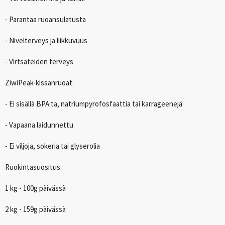
- Parantaa ruoansulatusta
- Nivelterveys ja liikkuvuus
- Virtsateiden terveys
ZiwiPeak-kissanruoat:
- Ei sisällä
BPA
:ta, natriumpyrofosfaattia tai karrageenejä
- Vapaana laidunnettu
- Ei viljoja, sokeria tai glyserolia
Ruokintasuositus:
1 kg - 100g päivässä
2 kg - 159g päivässä