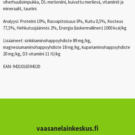
viherhuulisimpukka, DL-metioniini, kuivattu merilevä, vitamiinit ja
mineraalit, tauriini.
Analyysi: Proteiini 10%, Rasvapitoisuus 6%, Kuitu 0,5%, Kosteus
77,5%, Hehkutusjäännös 2%, Energia (laskennallinen) 1000 kcal/kg
Lisäaineet: sinkkiaminohappoyhdiste 89 mg/kg,
magnesiumaminohappoyhdiste 18 mg/kg, kupariaminohappoyhdiste
20 mg/kg, D3-vitamiini 11 IU/kg
EAN
: 9421016594320
vaasanelainkeskus.fi