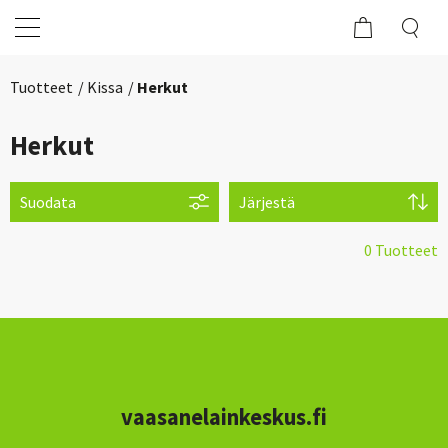
Tuotteet
Kissa
Herkut
Herkut
Suodata
Järjestä
0 Tuotteet
vaasanelainkeskus.fi