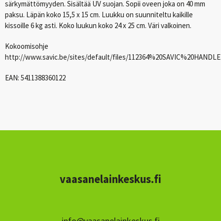
särkymättömyyden. Sisältää UV suojan. Sopii oveen joka on 40 mm
paksu. Läpän koko 15,5 x 15 cm. Luukku on suunniteltu kaikille
kissoille 6 kg asti. Koko luukun koko 24 x 25 cm. Väri valkoinen.
Kokoomisohje
http://www.savic.be/sites/default/files/112364%20SAVIC%20HAND
EAN
: 5411388360122
vaasanelainkeskus.fi
info@vaasanelainkeskus.fi