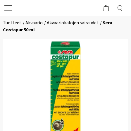
Tuotteet
Akvaario
Akvaariokalojen sairaudet
Sera
Costapur 50 ml