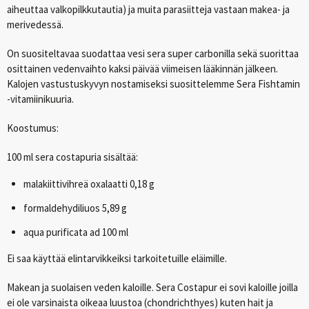
aiheuttaa valkopilkkutautia) ja muita parasiitteja vastaan makea- ja
merivedessä.
On suositeltavaa suodattaa vesi sera super carbonilla sekä suorittaa
osittainen vedenvaihto kaksi päivää viimeisen lääkinnän jälkeen.
Kalojen vastustuskyvyn nostamiseksi suosittelemme Sera Fishtamin
-vitamiinikuuria.
Koostumus:
100 ml sera costapuria sisältää:
malakiittivihreä oxalaatti 0,18 g
formaldehydiliuos 5,89 g
aqua purificata ad 100 ml
Ei saa käyttää elintarvikkeiksi tarkoitetuille eläimille.
Makean ja suolaisen veden kaloille. Sera Costapur ei sovi kaloille joilla
ei ole varsinaista oikeaa luustoa (chondrichthyes) kuten hait ja