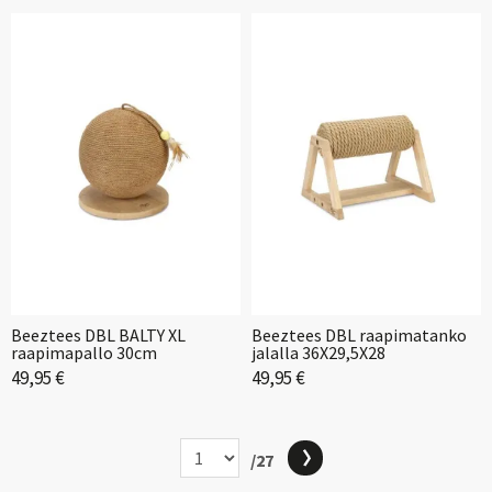
Beeztees DBL BALTY XL
Beeztees DBL raapimatanko
raapimapallo 30cm
jalalla 36X29,5X28
49,95 €
49,95 €
/27