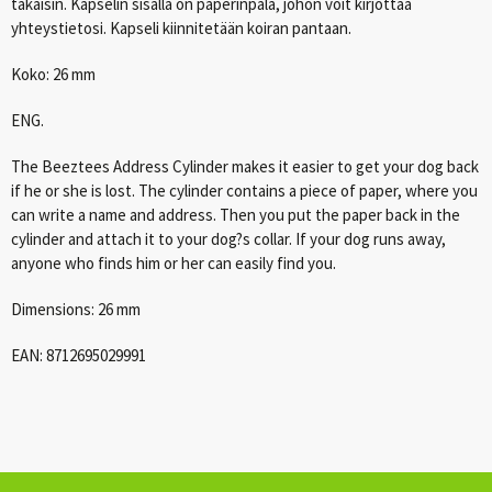
takaisin. Kapselin sisällä on paperinpala, johon voit kirjottaa
yhteystietosi. Kapseli kiinnitetään koiran pantaan.
Koko: 26 mm
ENG
.
The Beeztees Address Cylinder makes it easier to get your dog back
if he or she is lost. The cylinder contains a piece of paper, where you
can write a name and address. Then you put the paper back in the
cylinder and attach it to your dog?s collar. If your dog runs away,
anyone who finds him or her can easily find you.
Dimensions: 26 mm
EAN
: 8712695029991