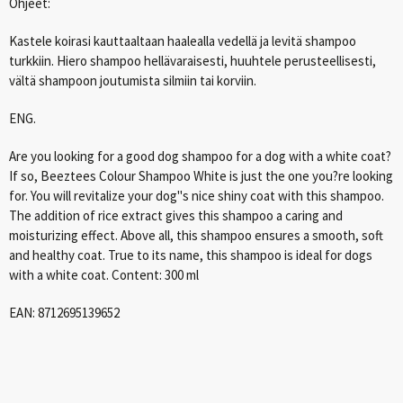
Ohjeet:
Kastele koirasi kauttaaltaan haalealla vedellä ja levitä shampoo
turkkiin. Hiero shampoo hellävaraisesti, huuhtele perusteellisesti,
vältä shampoon joutumista silmiin tai korviin.
ENG
.
Are you looking for a good dog shampoo for a dog with a white coat?
If so, Beeztees Colour Shampoo White is just the one you?re looking
for. You will revitalize your dog"s nice shiny coat with this shampoo.
The addition of rice extract gives this shampoo a caring and
moisturizing effect. Above all, this shampoo ensures a smooth, soft
and healthy coat. True to its name, this shampoo is ideal for dogs
with a white coat. Content: 300 ml
EAN
: 8712695139652