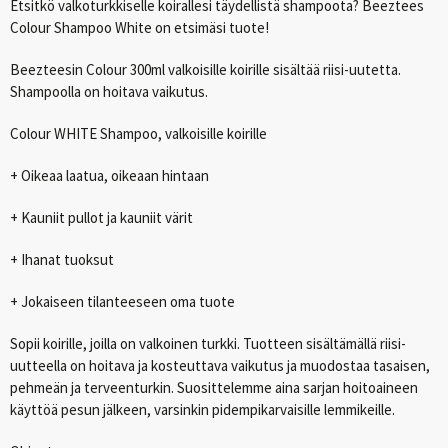
Etsitkö valkoturkkiselle koirallesi täydellistä shampoota? Beeztees
Colour Shampoo White on etsimäsi tuote!
Beezteesin Colour 300ml valkoisille koirille sisältää riisi-uutetta.
Shampoolla on hoitava vaikutus.
Colour
WHITE
Shampoo, valkoisille koirille
+ Oikeaa laatua, oikeaan hintaan
+ Kauniit pullot ja kauniit värit
+ Ihanat tuoksut
+ Jokaiseen tilanteeseen oma tuote
Sopii koirille, joilla on valkoinen turkki. Tuotteen sisältämällä riisi-
uutteella on hoitava ja kosteuttava vaikutus ja muodostaa tasaisen,
pehmeän ja terveenturkin. Suosittelemme aina sarjan hoitoaineen
käyttöä pesun jälkeen, varsinkin pidempikarvaisille lemmikeille.