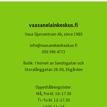
vaasanelainkeskus.fi
Vasa Djurcentrum Ab, since 1985
info@vaasanelainkeskus.fi
050 596 4772
Butik: I hörnet av Sandögatan och
Storalånggatan 28-30, Ekgården
Öppethållningstider:
Må, Fre kl. 10–17.30
Ti–To kl. 12–17.30
Lö kl. 11–14