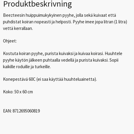
Produktbeskrivning
Beezteesin huippuimukykyinen pyyhe, jolla sekä kuivaat että
puhdistat koiran nopeasti ja helposti.
Pyyhe imee jopa litran (1 litra)
vettä kerrallaan.
Ohjeet:
Kostuta koiran pyyhe, purista kuivaksi ja kuivaa koirasi. Huuhtele
pyyhe käytön jälkeen puhtaalla vedellä ja purista kuivaksi. Sopii
kaikille roduille ja turkeille.
Konepestävä 60C (ei saa käyttää huuhteluainetta).
Koko: 50 x 60 cm
EAN
: 8712695060819