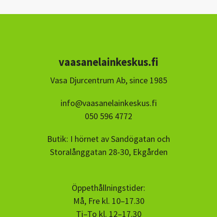
vaasanelainkeskus.fi
Vasa Djurcentrum Ab, since 1985
info@vaasanelainkeskus.fi
050 596 4772
Butik: I hörnet av Sandögatan och
Storalånggatan 28-30, Ekgården
Öppethållningstider:
Må, Fre kl. 10–17.30
Ti–To kl. 12–17.30