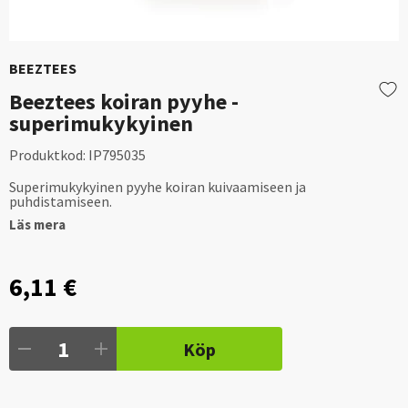
BEEZTEES
Beeztees koiran pyyhe -
superimukykyinen
Produktkod:
IP795035
Superimukykyinen pyyhe koiran kuivaamiseen ja
puhdistamiseen.
Läs mera
6,11 €
Köp