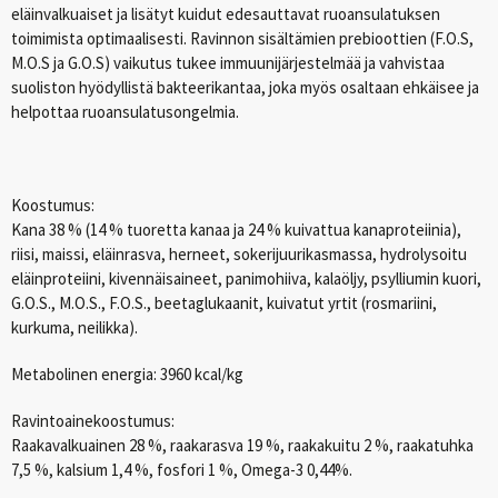
eläinvalkuaiset ja lisätyt kuidut edesauttavat ruoansulatuksen
toimimista optimaalisesti. Ravinnon sisältämien prebioottien (F.O.S,
M.O.S ja G.O.S) vaikutus tukee immuunijärjestelmää ja vahvistaa
suoliston hyödyllistä bakteerikantaa, joka myös osaltaan ehkäisee ja
helpottaa ruoansulatusongelmia.
Koostumus:
Kana 38 % (14 % tuoretta kanaa ja 24 % kuivattua kanaproteiinia),
riisi, maissi, eläinrasva, herneet, sokerijuurikasmassa, hydrolysoitu
eläinproteiini, kivennäisaineet, panimohiiva, kalaöljy, psylliumin kuori,
G.O.S., M.O.S., F.O.S., beetaglukaanit, kuivatut yrtit (rosmariini,
kurkuma, neilikka).
Metabolinen energia: 3960 kcal/kg
Ravintoainekoostumus:
Raakavalkuainen 28 %, raakarasva 19 %, raakakuitu 2 %, raakatuhka
7,5 %, kalsium 1,4 %, fosfori 1 %, Omega-3 0,44%.