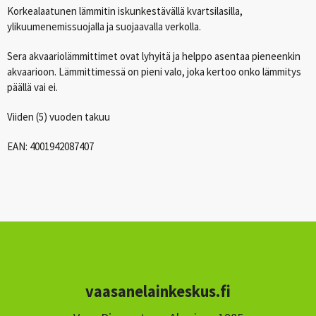
Korkealaatunen lämmitin iskunkestävällä kvartsilasilla,
ylikuumenemissuojalla ja suojaavalla verkolla.
Sera akvaariolämmittimet ovat lyhyitä ja helppo asentaa pieneenkin
akvaarioon. Lämmittimessä on pieni valo, joka kertoo onko lämmitys
päällä vai ei.
Viiden (5) vuoden takuu
EAN
: 4001942087407
vaasanelainkeskus.fi