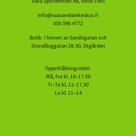
Vasa Djurcentrum Ab, since 1985
info@vaasanelainkeskus.fi
050 596 4772
Butik: I hörnet av Sandögatan och
Storalånggatan 28-30, Ekgården
Öppethållningstider:
Må, Fre kl. 10–17.30
Ti–To kl. 12–17.30
Lö kl. 11–14